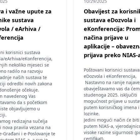
2025
10/29/2025
a i važne upute za
Obavijest za korisni
nike sustava
sustava eDozvola i
ola / eArhiva /
eKonferencija: Pro
erencija
načina prijave u
aplikacije – obavezn
ni korisnici sustava
prijava preko NIAS-
a/eArhiva/eKonferencija,
njih nekoliko mjeseci se
Poštovani korisnici sustava
vno radilo na razvoju
eDozvola i eKonferencija,
dnje naših sustava te
Nastavno na ranije najave
ciji odredbi novih zakona
obavještavamo vas da ćem
 donošenje očekuje.
studenoga 2025. isključiti
om navedenog Vas
mogućnost prijave u susta
štavamo da s početkom
putem korisničkog imena i
iste objavljujemo u
lozinke.
iji.
Jedini mogući način će biti
amog redizajna sučelja
putem NIAS-a, vjerodajni
 nova pravila vezana na
visoke razine sigurnosti (p
e-Građani i e-Poslovanje te
certifikat).
 putem NIAS-a, a sve je