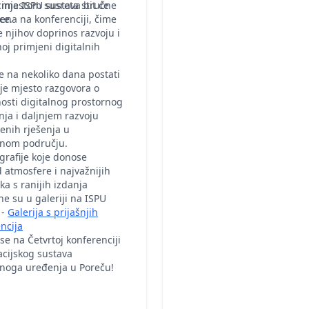
 mjestom susreta stručne
cima ISPU sustava bit će
ce.
jena na konferenciji, čime
če njihov doprinos razvoju i
oj primjeni digitalnih
e na nekoliko dana postati
je mjesto razgovora o
sti digitalnog prostornog
nja i daljnjem razvoju
enih rješenja u
vnom području.
grafije koje donose
 atmosfere i najvažnijih
ka s ranijih izdanja
e su u galeriji na ISPU
 -
Galerija s prijašnjih
ncija
se na Četvrtoj konferenciji
cijskog sustava
rnoga uređenja u Poreču!