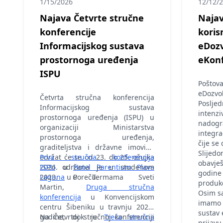
1/15/2026
12/12/
Najava Četvrte stručne
Najav
konferencije
koris
Informacijskog sustava
eDozv
prostornoga uređenja
eKonf
ISPU
Poštova
eDozvol
Četvrta stručna konferencija
Posljed
Informacijskog sustava
intenzi
prostornoga uređenja (ISPU) u
nadogra
organizaciji Ministarstva
integra
prostornoga uređenja,
čije se
graditeljstva i državne imovine
Slijed
održat će se od 23. do 25. ožujka
Prva stručna konferencija
obavje
2026. u
ISPU
održana je u studenom
Hotel Parentium Plava
godine 
Laguna
2023. u Termama Sveti
u Poreču.
produkc
Martin,
Druga stručna
Osim s
konferencija
u Konvencijskom
imamo i
centru Šibeniku u travnju 2024.
sustav 
godine, dok je
Na Četvrtoj stručnoj konferenciji
Treća stručna
prijavu