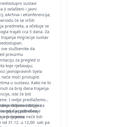
 nedostupni sustavi
 (i ovlašteni i javni
ci), eArhiva i eKonferencija;
eriodu će se vršiti
ja predmeta, a očekuje se
ogla trajati cca 5 dana. Za
 trajanja migracije sustav
 nedostupan.
 sve službenike da
jed preuzmu
taciju za pregled iz
a koje rješavaju;
ici javnopravnih tijela
 neće moći pristupiti
tima u sustavu. Kako ne bi
kinuti za broj dana trajanja
cije, iste će biti
ene. I ovdje predlažemo
manje dokumentacije za
dnositeljima zahtjeva
te gdje je potrebna
avamo da podnošenje
ija priprema.
a niti dopuna neće biti
od 31.12. u 12,00 sati pa