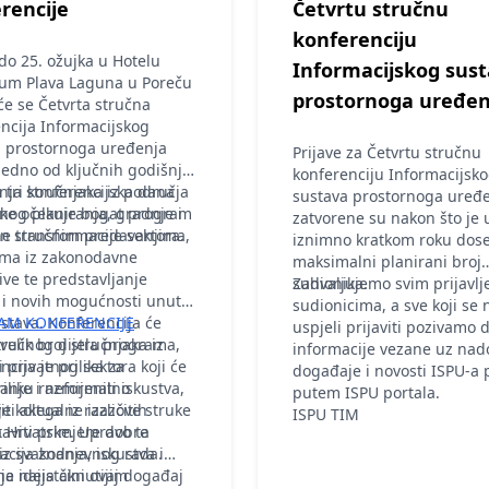
rencije
Četvrtu stručnu
konferenciju
do 25. ožujka u Hotelu
Informacijskog sus
ium Plava Laguna u Poreču
prostornoga uređen
će se Četvrta stručna
ncija Informacijskog
a prostornoga uređenja
Prijave za Četvrtu stručnu
 jedno od ključnih godišnjih
konferenciju Informacijsk
nja stručnjaka iz područja
 tri konferencijska dana
sustava prostornoga uređ
nog planiranja, gradnje i
ike očekuje bogat program
zatvorene su nakon što je 
ne transformacije sektora.
en stručnim predavanjima,
iznimno kratkom roku dos
ima iz zakonodavne
maksimalni planirani broj
ive te predstavljanje
sudionika.
Zahvaljujemo svim prijavl
 i novih mogućnosti unutar
sudionicima, a sve koji se 
stava. Konferencija će
AM KONFERENCIJE
uspjeli prijaviti pozivamo 
velik broj stručnjaka iz
tručnog dijela programa,
informacije vezane uz nad
i privatnog sektora koji će
ncija je prilika za
događaje i novosti ISPU-a 
riliku razmijeniti iskustva,
anje i neformalno
putem ISPU portala.
iti aktualne izazove struke
e kolega iz različitih
ISPU TIM
taviti primjere dobre
a Hrvatske. Upravo ta
iz svakodnevnog rada.
cija znanja, iskustva i
e ideja čini ovaj događaj
ja najistaknutijim