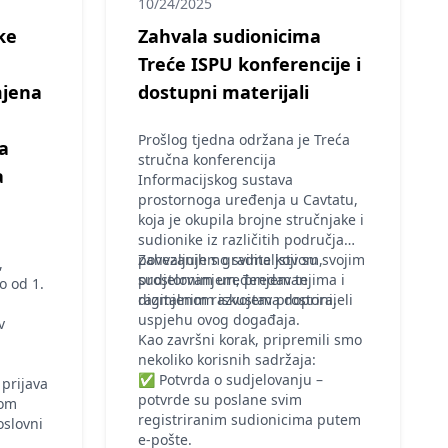
10/24/2025
ke
Zahvala sudionicima
Treće ISPU konferencije i
mjena
dostupni materijali
Prošlog tjedna održana je Treća
a
stručna konferencija
a
Informacijskog sustava
prostornoga uređenja u Cavtatu,
koja je okupila brojne stručnjake i
sudionike iz različitih područja
povezanih s graditeljstvom,
Zahvaljujemo svima koji su svojim
,
prostornim uređenjem te
sudjelovanjem, predavanjima i
o od 1.
digitalnim razvojem prostora.
razmjenom iskustava doprinijeli
uspjehu ovog događaja.
v
Kao završni korak, pripremili smo
nekoliko korisnih sadržaja:
✅ Potvrda o sudjelovanju –
 prijava
potvrde su poslane svim
com
registriranim sudionicima putem
oslovni
e-pošte.