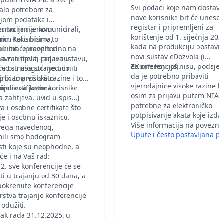
Svi podaci koje nam dostav
ralo potrebom za
nove korisnike bit će unes
jom podataka i
registar i pripremljeni za
ntacije na novu
 smo ranije komunicirali,
korištenje od 1. siječnja 20
mu. Kako bismo to
nim korisnicima,
kada na produkciju posta
rali bit će neophodno na
icima upravnih i
novi sustav eDozvola (i
a zaustaviti rad u sustavu,
avnih tijela, prijava u
eKonferencija).
Za one koji još nisu, pods
mo s naše strane učiniti
će biti moguća jedino
da je potrebno pribaviti
o bi to prošlo što
jnicama visoke razine i to
vjerodajnice visoke razine 
ije.
im certifikatima.
, dio za javne korisnike
osim za prijavu putem NIA
a zahtjeva, uvid u spis…)
potrebne za elektroničko
a i osobne certifikate što
potpisivanje akata koje izd
je i osobnu iskaznicu.
Više informacija na povezni
vega navedenog,
Upute i često postavljana p
mili smo hodogram
sti koje su neophodne, a
 će i na Vaš rad:
2. sve konferencije će se
ti u trajanju od 30 dana, a
pokrenute konferencije
rstva trajanje konferencije
rodužiti.
ak rada 31.12.2025. u