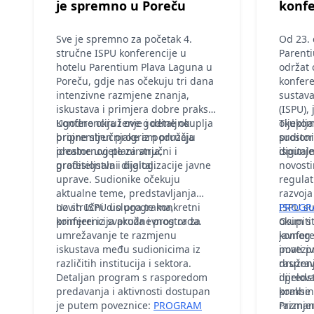
je spremno u Poreču
konfe
Sve je spremno za početak 4.
Od 23. 
stručne ISPU konferencije u
Parent
hotelu Parentium Plava Laguna u
održat 
Poreču, gdje nas očekuju tri dana
konfere
intenzivne razmjene znanja,
sustav
iskustava i primjera dobre prakse.
(ISPU),
Ugodno okruženje i detaljno
Konferencija i ove godine okuplja
okuplja
Tijekom
pripremljen program pružaju
brojne stručnjake iz područja
prostor
sudion
idealne uvjete za stručni i
prostornog planiranja,
digital
ispunj
profesionalni dijalog.
graditeljstva i digitalizacije javne
novost
uprave. Sudionike očekuju
regulat
aktualne teme, predstavljanja
razvoja
novih ISPU usluga te konkretni
Uz stručni dio programa,
ISPU su
PROGR
primjeri iz svakodnevnog rada.
konferencija pruža i prostor za
okupiti 
Osim s
umrežavanje te razmjenu
javnog 
konfere
iskustava među sudionicima iz
imati p
poveziv
različitih institucija i sektora.
rasprav
druženj
Detaljan program s rasporedom
i preds
dijelov
predavanja i aktivnosti dostupan
prakse 
kombina
je putem poveznice:
PROGRAM
razmjen
Priznan