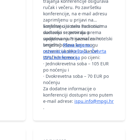
trajanja konferencije osigurava
ručak i večeru. Po završetku
konferencije, na e-mail adresu
zaprimljenu u prijavi na
konferenciju svim sudionicima
Smještaj u Hotelu Parentium
dostavlja se potvrda o
sudionici rezerviraju prema
sudjelovanju s naznačenim
uputama na Prijavnici za hotelski
brojem bodova koje mogu
smještaj:
Plava laguna -
ostvariti ukoliko su članovi
rezervacija smještaja - Četvrta
stručnih komora.
ISPU konferencija
po cijeni:
· Jednokrevetna soba – 105 EUR
po noćenju i
· Dvokrevetna soba – 70 EUR po
noćenju
Za dodatne informacije o
konferenciji dostupni smo putem
e-mail adrese:
ispu.info@mpgi.hr
.