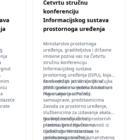
Četvrtu stručnu
konferenciju
tava
Informacijskog sustava
ja
prostornoga uređenja
Ministarstvo prostornoga
og
uređenja, graditeljstva i državne
enja
imovine poziva vas na Četvrtu
u
stručnu konferenciju
egnut
Informacijskog sustava
prostornog uređenja (ISPU), koja
jenim
će se održati od 23. do 25. ožujka
Konferencija je namijenjena
nisu
2026. godine u Hotelu Parentium
predstavnicima jedinica lokalne i
da
Plava Laguna u Poreču.
regionalne (područne)
olazeće
samouprave, predstavnicima
prate
Zavoda za prostorno uređenje,
službenicima za izdavanje akata o
gradnji, izrađivačima prostornih
Na konferenciji će biti
planova, predstavnicima
predstavljene ključne novosti iz
nadležnih ministarstava te
djelokruga Ministarstva
cjelokupnoj stručnoj i znanstvenoj
prostornoga uređenja,