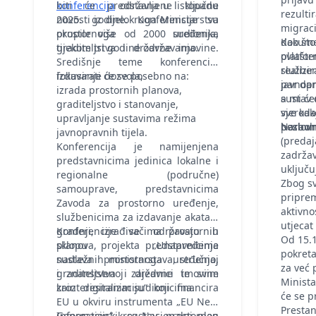
konferencija
biti će predstavljene ključne
održana u listopadu
rezulti
2025. godine. Konferencije su
novosti iz djelokruga Ministarstva
migraci
okupile više od 2000 sudionika
prostornoga uređenja,
dokume
Kao što
tijekom tri godine održavanja.
graditeljstva i državne imovine.
platfor
ovlašte
Središnje teme konferencije
realizi
služben
fokusirati će se posebno na:
izdavanje dozvola,
par dan
javnopr
izrada prostornih planova,
a mi će
sustav 
graditeljstvo i stanovanje,
sve kak
vjeroda
upravljanje sustavima režima
bezboln
poslovn
Naravno
javnopravnih tijela.
(predaj
Konferencija je namijenjena
zadržav
predstavnicima jedinica lokalne i
uključu
regionalne (područne)
Zbog s
samouprave, predstavnicima
pripre
Zavoda za prostorno uređenje,
aktivno
službenicima za izdavanje akata o
utjecat
gradnji, izrađivačima prostornih
Konferencije se održavaju u
Od 15.1
planova, predstavnicima
sklopu projekta „Unapređenje
pokreta
nadležnih ministarstava, stručnoj
sustava prostornoga uređenja,
za već 
i znanstvenoj zajednici te svim
graditeljstva i državne imovine
Minista
zainteresiranim sudionicima.
kroz digitalizaciju“ koji financira
će se p
EU u okviru instrumenta „EU Next
Prestan
Generation“ kroz Nacionalni plan
Informacijski sustav prostornog