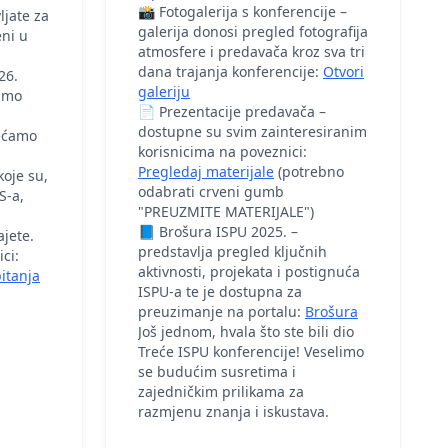
📸 Fotogalerija s konferencije –
ljate za
galerija donosi pregled fotografija
eni u
atmosfere i predavača kroz sva tri
dana trajanja konferencije:
Otvori
26.
galeriju
vimo
📄 Prezentacije predavača –
dostupne su svim zainteresiranim
jećamo
korisnicima na poveznici:
Pregledaj materijale
(potrebno
koje su,
odabrati crveni gumb
S-a,
"PREUZMITE MATERIJALE")
📘 Brošura ISPU 2025. –
ajete.
predstavlja pregled ključnih
ci:
aktivnosti, projekata i postignuća
itanja
ISPU-a te je dostupna za
preuzimanje na portalu:
Brošura
Još jednom, hvala što ste bili dio
Treće ISPU konferencije! Veselimo
se budućim susretima i
zajedničkim prilikama za
razmjenu znanja i iskustava.