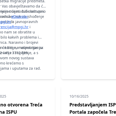
šetka migracije predmeta.
r Vas obavještavamo da će
ncije trajati duže odnosno
vrijeme ćemo biti dostupni
produžen rok za ishođenje
lovima
eDozvola-
i potvrda javnopravnih
pgi.hr
i
rencija@mpgi.hr
i
o nam se obratite u
 bilo kakvih problema i
ca. Naravno i brojevi
a će biti na raspolaganju:
ni kolege, molimo Vas za
2 145 i 3712 889.
evanje i strpljenje, a s
avom novog sustava
vno krećemo s
ijama i uputama za rad.
2025
10/16/2025
no otvorena Treća
Predstavljanjem IS
na ISPU
Portala započela Tr