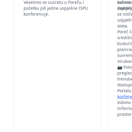
Veselimo se susretu u Poreču i
važnim
korisni
početku još jedne uspješne ISPU
zajedni
dodijel
konferencije.
se isti
uspješn
alata.
Poreč ć
središn
budućno
planira
suvrem
struko
📷 Foto
pregled
trenuta
dostupn
Portalu
konfere
Vidimo 
Informa
prosto